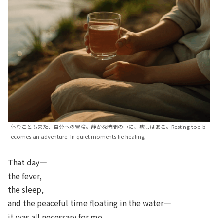
休むこともまた、自分への冒険。静かな時間の中に、癒しはある。Resting too b
ecomes an adventure. In quiet moments lie healing.
That day—
the fever,
the sleep,
and the peaceful time floating in the water—
it was all necessary for me.