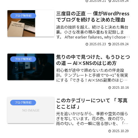
2025.09.21
2025.09.24
on small steps that shape the future.
三度目の正直 ― 僕がWordPress
ブログ制作記
でブログを続けると決めた理由
過去の挫折を越え、続けると決めた舞台
裏。小さな改善の積み重ねを記録しま
す。 After earlier failures, why I chose
to continue—behind-the-scenes notes
2025.05.23
2025.09.24
on steady, small improvements.（全角
70文字）
焦りの中で見つけた、もうひとつ
ブログ制作記
の道 — AI×SNSのはじめ方
初心者が途中で諦めないための伴走設
計。テンプレートと手順で“0→1”を現実
にする『できる！AI×SNS副業のはじめ
方』。Brain特典つき／note同時公開。A
2025.10.16
gentle step-by-step guide for
beginners to start AI×SNS side jobs —
このカテゴリーについて 「 写真
created to help you stay motivated with
ブログ制作記
templates and practical methods.
とことば 」
Includes Brain-exclusive updates.
光を追いかけながら、季節や空気の揺ら
ぎを写しています。花の色、夜の灯り、
雨の匂い。その一瞬に宿る想いを、「写
真とことば」で結びました。「写真とこ
2025.10.29
とば」は、ただ記録するためではなく、