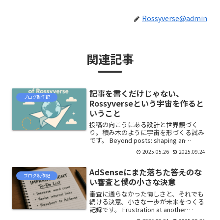
Rossyverse@admin
関連記事
記事を書くだけじゃない、
ブログ制作記
Rossyverseという宇宙を作ると
いうこと
投稿の向こうにある設計と世界観づく
り。積み木のように宇宙を形づくる試み
です。 Beyond posts: shaping an
ecosystem and tone—building a small
2025.05.26
2025.09.24
universe piece by piece.
AdSenseにまた落ちた――答えのな
ブログ制作記
い審査と僕の小さな決意
審査に通らなかった悔しさと、それでも
続ける決意。小さな一歩が未来をつくる
記録です。 Frustration at another
rejection, yet a vow to continue—notes