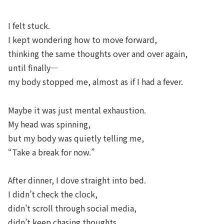
I felt stuck.
I kept wondering how to move forward,
thinking the same thoughts over and over again,
until finally—
my body stopped me, almost as if I had a fever.
Maybe it was just mental exhaustion.
My head was spinning,
but my body was quietly telling me,
“Take a break for now.”
After dinner, I dove straight into bed.
I didn’t check the clock,
didn’t scroll through social media,
didn’t keep chasing thoughts.