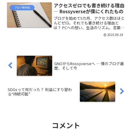
心が動いた瞬間をもう一度“感じる”ため
アクセスゼロでも書き続ける理由
の場所です。静けさの中...
ブログ制作記
― Rossyverseが僕にくれたもの
ブログを始めて5カ月、アクセス数はほと
んどゼロ。それでも書き続ける理由と
は？ PCへの想い、生活のリズム、言葉を
残す意味を綴ったエッセイ。Five
2025.09.24
months into blogging, visits remain near
zero. Why keep writing? This essay
reflects on my love for PCs, daily
rhythms, and the meaning of leaving
words behind.
GNOからRossyverseへ ― 僕のブログ遍
歴、そして今
SDGsって何だった？ 利益にすり替わ
る“持続可能”
コメント