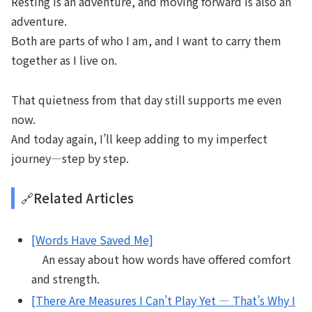
Resting is an adventure, and moving forward is also an
adventure.
Both are parts of who I am, and I want to carry them
together as I live on.
That quietness from that day still supports me even
now.
And today again, I’ll keep adding to my imperfect
journey—step by step.
🔗Related Articles
[Words Have Saved Me]
An essay about how words have offered comfort
and strength.
[There Are Measures I Can’t Play Yet — That’s Why I